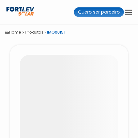
Quero ser parceiro
Home
Produtos
IMO00151