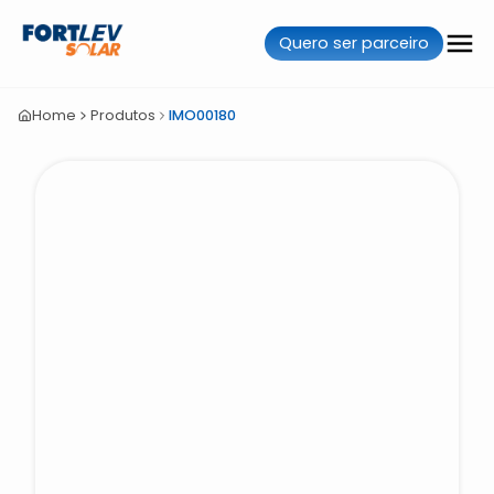
Quero ser parceiro
Home
Produtos
IMO00180