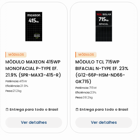
MÓDULOS
MÓDULOS
MÓDULO MAXEON 415WP
MÓDULO TCL 715WP
MONOFACIAL P-TYPE EF.
BIFACIAL N-TYPE EF. 23%
21.9% (SPR-MAX3-415-R)
(G12-66P-HSM-ND66-
GK715)
Potência
:
415W
Eficiência
:
21.9%
Potência
:
715W
Peso
:
21.2kg
Eficiência
:
23%
Peso
:
38.2kg
Entrega para todo o Brasil
Entrega para todo o Brasil
Ver detalhes
Ver detalhes