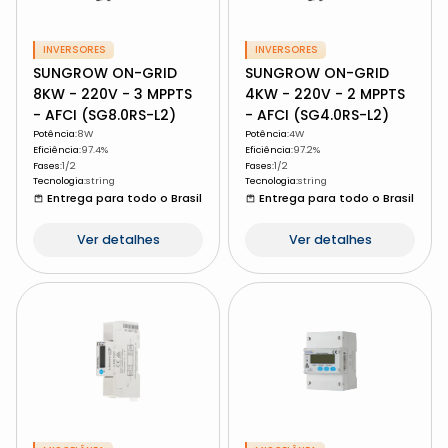
INVERSORES
INVERSORES
SUNGROW ON-GRID
SUNGROW ON-GRID
8KW - 220V - 3 MPPTS
4KW - 220V - 2 MPPTS
- AFCI (SG8.0RS-L2)
- AFCI (SG4.0RS-L2)
Potência
:
8W
Potência
:
4W
Eficiência
:
97.4%
Eficiência
:
97.2%
Fases
:
1/2
Fases
:
1/2
Tecnologia
:
string
Tecnologia
:
string
Entrega para todo o Brasil
Entrega para todo o Brasil
Ver detalhes
Ver detalhes