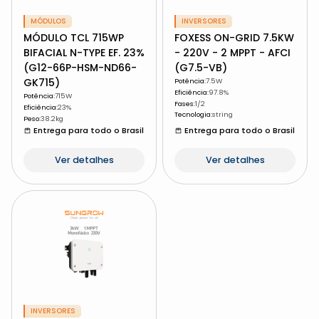
MÓDULOS
INVERSORES
MÓDULO TCL 715WP
FOXESS ON-GRID 7.5KW
BIFACIAL N-TYPE EF. 23%
- 220V - 2 MPPT - AFCI
(G12-66P-HSM-ND66-
(G7.5-VB)
GK715)
Potência
:
7.5W
Eficiência
:
97.8%
Potência
:
715W
Fases
:
1/2
Eficiência
:
23%
Tecnologia
:
string
Peso
:
38.2kg
Entrega para todo o Brasil
Entrega para todo o Brasil
Ver detalhes
Ver detalhes
INVERSORES