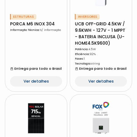
ESTRUTURAS
INVERSORES
PORCA M6 INOX 304
UCB OFF-GRID 4.5KW /
9.6KWH - 127V - 1 MPPT
Informação Técnica
:
S/ informação
- BATERIA INCLUSA (U-
HOME4.5K9600)
Potência
:
4.5W
Eficiência
:
92%
Fases
:
1
Tecnologia
:
string
Entrega para todo o Brasil
Entrega para todo o Brasil
Ver detalhes
Ver detalhes