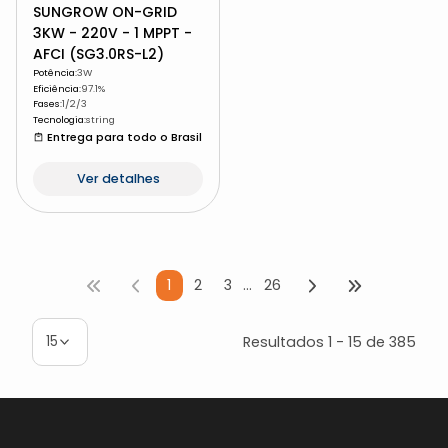
SUNGROW ON-GRID
3KW - 220V - 1 MPPT -
AFCI (SG3.0RS-L2)
Potência
:
3W
Eficiência
:
97.1%
Fases
:
1/2/3
Tecnologia
:
string
Entrega para todo o Brasil
Ver detalhes
1
2
3
…
26
Resultados
1
-
15
de
385
15