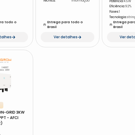
Técnica
:
informação
Potência
:
4.5W
Eficiência
:
92%
Fases
:
1
Tecnologia
:
strin
ra todo o
Entrega para todo o
Entrega par
Brasil
Brasil
talhes
Ver detalhes
Ver det
S
N-GRID 3KW
PPT - AFCI
2)
%