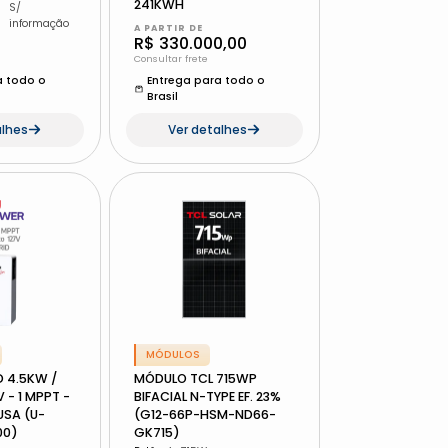
241KWH
S/
informação
A PARTIR DE
R$ 330.000,00
Consultar frete
a todo o
Entrega para todo o
Brasil
alhes
Ver detalhes
MÓDULOS
 4.5KW /
MÓDULO TCL 715WP
 - 1 MPPT -
BIFACIAL N-TYPE EF. 23%
USA (U-
(G12-66P-HSM-ND66-
00)
GK715)