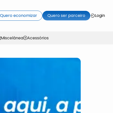
Quero economizar
Quero ser parceiro
Login
Miscelânea
Acessórios