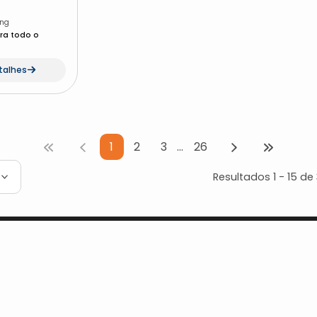
ing
ra todo o
talhes
1
2
3
…
26
Resultados
1
-
15
de
idade
Aviso de Privacidade
Política d
nsparência
Perguntas Frequentes
Garantia