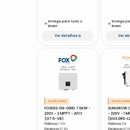
Entrega para todo o
Entrega pa
Brasil
Brasil
Ver detalhes
Ver de
INVERSORES
INVERSORE
FOXESS ON-GRID 7.5KW -
SUNGROW O
220V - 2 MPPT - AFCI
- 220V - 1 M
(G7.5-VB)
(SG3.0RS-L
Potência
:
7.5W
Potência
:
3W
Eficiência
:
97.8%
Eficiência
:
97.1