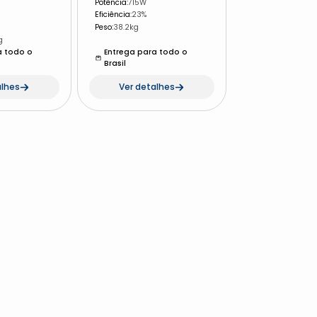
Potência
:
715W
Eficiência
:
23%
Peso
:
38.2kg
g
a todo o
Entrega para todo o
Brasil
alhes
Ver detalhes