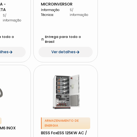
A -
MICROINVERSOR
ETA
Informação
S/
Técnica
:
informação
S/
informação
a todo o
Entrega para todo o
Brasil
alhes
Ver detalhes
ARMAZENAMENTO DE
ENERGIA
 M6 INOX
BESS FoxESS 125KW AC /