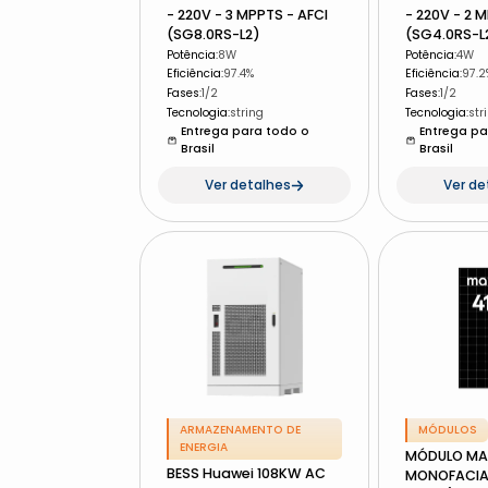
- 220V - 3 MPPTS - AFCI
- 220V - 2 
(SG8.0RS-L2)
(SG4.0RS-L
Potência
:
8W
Potência
:
4W
Eficiência
:
97.4%
Eficiência
:
97.2
Fases
:
1/2
Fases
:
1/2
Tecnologia
:
string
Tecnologia
:
str
Entrega para todo o
Entrega pa
Brasil
Brasil
Ver detalhes
Ver de
ARMAZENAMENTO DE
MÓDULOS
ENERGIA
MÓDULO MA
BESS Huawei 108KW AC
MONOFACIAL