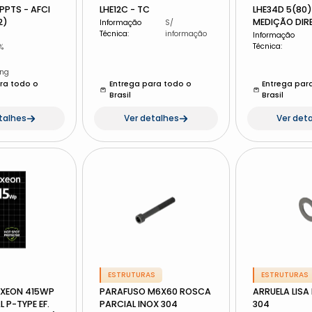
MPPTS - AFCI
LHE12C - TC
LHE34D 5(80)
2)
MEDIÇÃO DIR
Informação
S/
Técnica
:
informação
Informação
Técnica
:
%
ing
ra todo o
Entrega para todo o
Entrega par
Brasil
Brasil
talhes
Ver detalhes
Ver det
ESTRUTURAS
ESTRUTURAS
XEON 415WP
PARAFUSO M6X60 ROSCA
ARRUELA LISA
 P-TYPE EF.
PARCIAL INOX 304
304