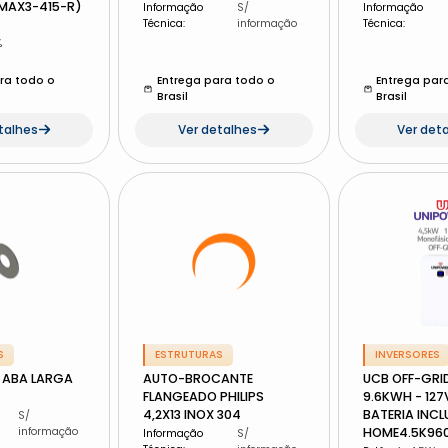
-MAX3-415-R)
Informação
S/
Informação
Técnica
:
informação
Técnica
:
%
ra todo o
Entrega para todo o
Entrega par
Brasil
Brasil
talhes
Ver detalhes
Ver det
S
ESTRUTURAS
INVERSORES
 ABA LARGA
AUTO-BROCANTE
UCB OFF-GRID
FLANGEADO PHILIPS
9.6KWH - 127V
4,2X13 INOX 304
BATERIA INCL
S/
informação
HOME4.5K96
Informação
S/