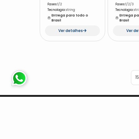
Fases
:
1/2
Fases
:
1/2/3
Tecnologia
:
string
Tecnologia
:
str
Entrega para todo o
Entrega pa
Brasil
Brasil
Ver detalhes
Ver de
15
Política de Qual
Relatório de Tra
Salarial