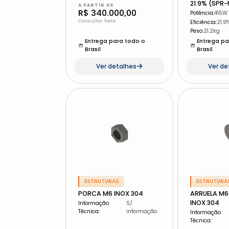
21.9% (SPR
A PARTIR DE
R$ 340.000,00
Potência
:
415W
Consultar frete
Eficiência
:
21.9
Peso
:
21.2kg
Entrega para todo o
Entrega pa
Brasil
Brasil
Ver detalhes
Ver de
ESTRUTURAS
ESTRUTURA
PORCA M6 INOX 304
ARRUELA M6
INOX 304
Informação
S/
Técnica
:
informação
Informação
Técnica
: