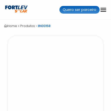
Quero ser parceiro
Home
Produtos
IIN00158