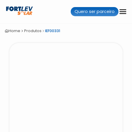
Quero ser parceiro
Home
Produtos
IEF00331