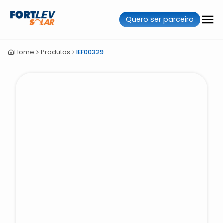
Quero ser parceiro
Home
Produtos
IEF00329