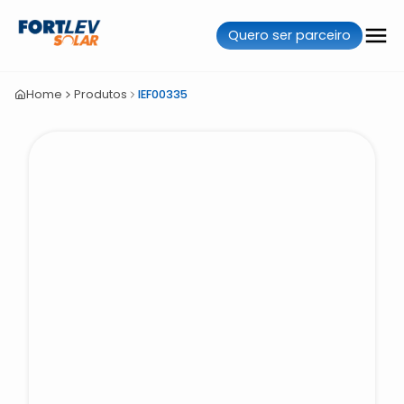
Quero ser parceiro
Home
Produtos
IEF00335