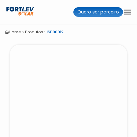
Quero ser parceiro
Home
Produtos
ISB00012