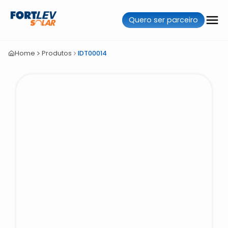
Quero ser parceiro
Home
Produtos
IDT00014