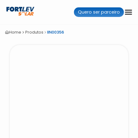
Quero ser parceiro
Home
Produtos
IIN00356