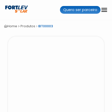
Quero ser parceiro
Home
Produtos
IBT00003