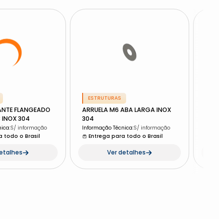
ESTRUTURAS
ES
NTE FLANGEADO
ARRUELA M6 ABA LARGA INOX
PAR
3 INOX 304
304
PARC
nica
:
S/ informação
Informação Técnica
:
S/ informação
Info
 todo o Brasil
Entrega para todo o Brasil
En
detalhes
Ver detalhes