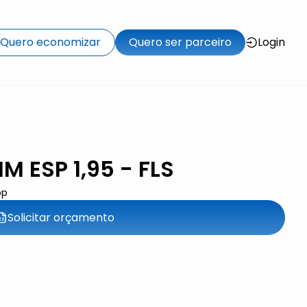
Quero economizar
Quero ser parceiro
Login
 ESP 1,95 - FLS
pp
Solicitar orçamento