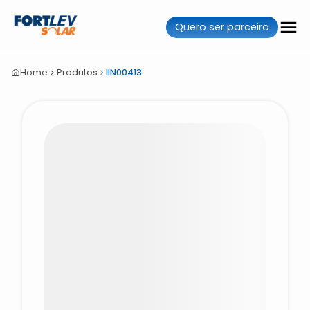
Quero ser parceiro
Home
Produtos
IIN00413