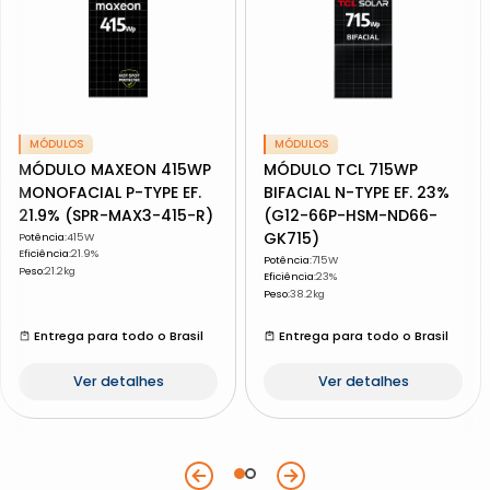
MÓDULOS
MÓDULOS
MÓDULO MAXEON 415WP
MÓDULO TCL 715WP
MONOFACIAL P-TYPE EF.
BIFACIAL N-TYPE EF. 23%
21.9% (SPR-MAX3-415-R)
(G12-66P-HSM-ND66-
GK715)
Potência
:
415W
Eficiência
:
21.9%
Potência
:
715W
Peso
:
21.2kg
Eficiência
:
23%
Peso
:
38.2kg
Entrega para todo o Brasil
Entrega para todo o Brasil
Ver detalhes
Ver detalhes