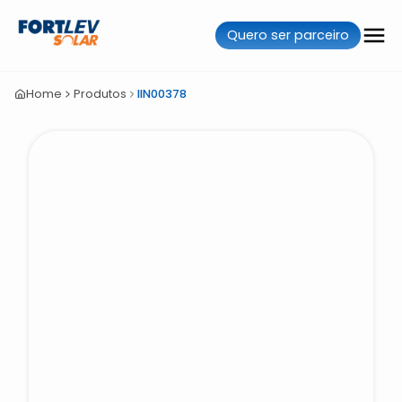
Quero ser parceiro
Home
Produtos
IIN00378