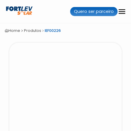
Quero ser parceiro
Home
Produtos
IEF00226