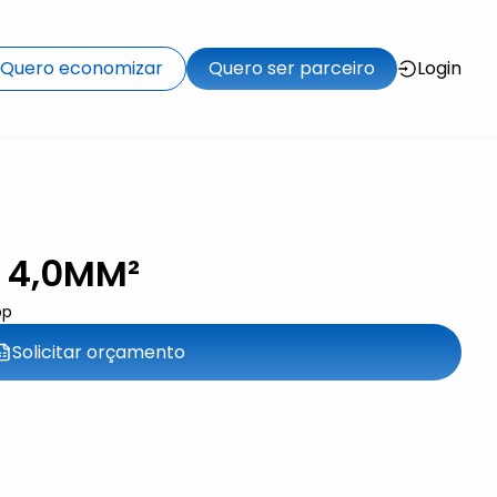
Quero economizar
Quero ser parceiro
Login
 4,0MM²
pp
Solicitar orçamento