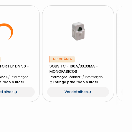
MISCELÂNEA
MI
ORT LP DN 90 -
SOLIS TC - 100A/33.33MA -
CAB
MONOFASICOS
Info
nica
:
S/ informação
Informação Técnica
:
S/ informação
 todo o Brasil
Entrega para todo o Brasil
En
detalhes
Ver detalhes