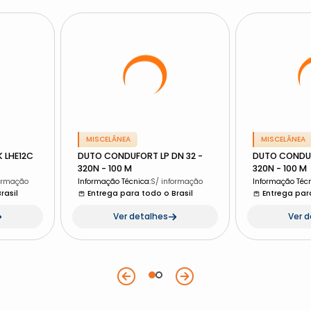
MISCELÂNEA
MISCELÂNEA
 LHE12C
DUTO CONDUFORT LP DN 32 -
DUTO CONDUF
320N - 100 M
320N - 100 M
formação
Informação Técnica
:
S/ informação
Informação Téc
rasil
Entrega para todo o Brasil
Entrega para
Ver detalhes
Ver 